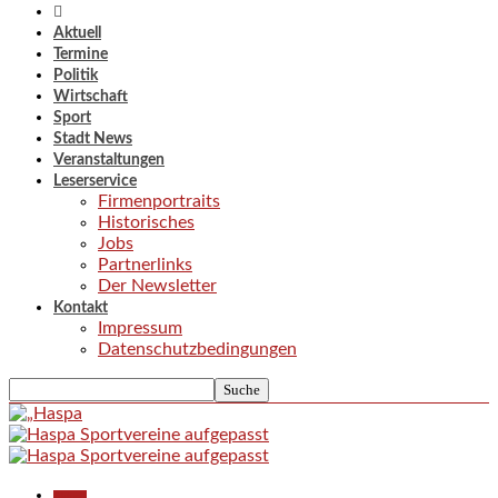
Aktuell
Termine
Politik
Wirtschaft
Sport
Stadt News
Veranstaltungen
Leserservice
Firmenportraits
Historisches
Jobs
Partnerlinks
Der Newsletter
Kontakt
Impressum
Datenschutzbedingungen
Aktuell