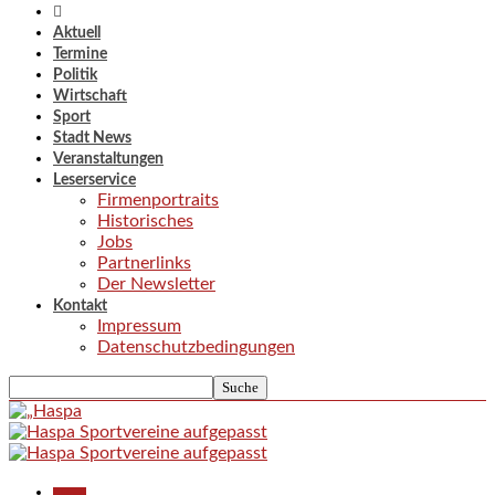
Aktuell
Termine
Politik
Wirtschaft
Sport
Stadt News
Veranstaltungen
Leserservice
Firmenportraits
Historisches
Jobs
Partnerlinks
Der Newsletter
Kontakt
Impressum
Datenschutzbedingungen
Aktuell