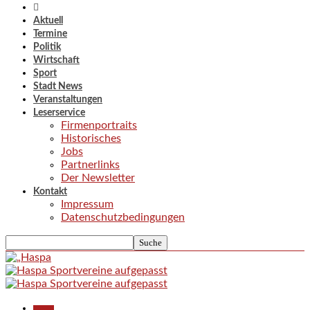
Aktuell
Termine
Politik
Wirtschaft
Sport
Stadt News
Veranstaltungen
Leserservice
Firmenportraits
Historisches
Jobs
Partnerlinks
Der Newsletter
Kontakt
Impressum
Datenschutzbedingungen
Aktuell