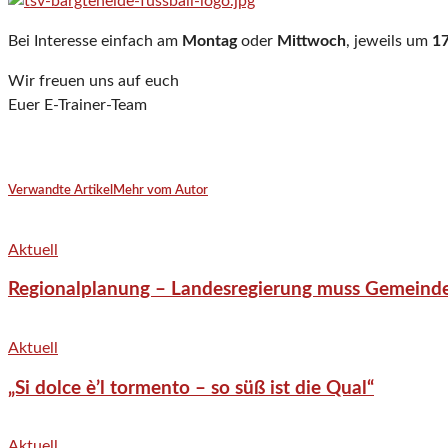
Bei Interesse einfach am
Montag
oder
Mittwoch
, jeweils um
17
Wir freuen uns auf euch
Euer E-Trainer-Team
Verwandte Artikel
Mehr vom Autor
Aktuell
Regionalplanung – Landesregierung muss Gemeind
Aktuell
„Si dolce è’l tormento – so süß ist die Qual“
Aktuell