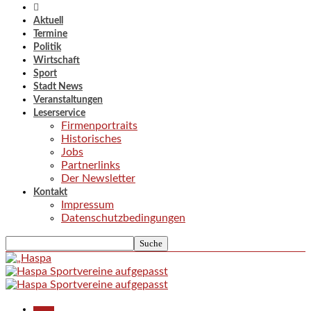
Aktuell
Termine
Politik
Wirtschaft
Sport
Stadt News
Veranstaltungen
Leserservice
Firmenportraits
Historisches
Jobs
Partnerlinks
Der Newsletter
Kontakt
Impressum
Datenschutzbedingungen
Aktuell