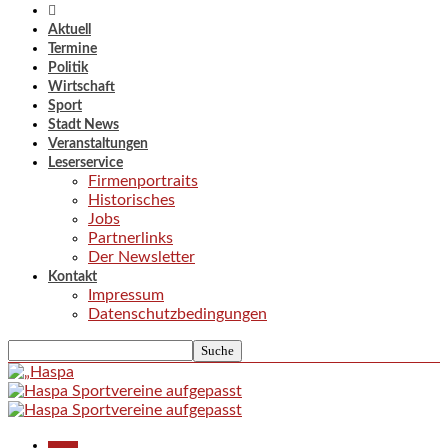
Aktuell
Termine
Politik
Wirtschaft
Sport
Stadt News
Veranstaltungen
Leserservice
Firmenportraits
Historisches
Jobs
Partnerlinks
Der Newsletter
Kontakt
Impressum
Datenschutzbedingungen
Aktuell