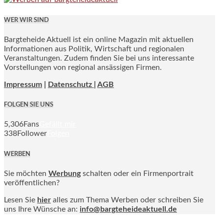
WER WIR SIND
Bargteheide Aktuell ist ein online Magazin mit aktuellen
Informationen aus Politik, Wirtschaft und regionalen
Veranstaltungen. Zudem finden Sie bei uns interessante
Vorstellungen von regional ansässigen Firmen.
Impressum
|
Datenschutz |
AGB
FOLGEN SIE UNS
5,306
Fans
Gefällt mir
338
Follower
Folgen
WERBEN
Sie möchten
Werbung
schalten oder ein Firmenportrait
veröffentlichen?
Lesen Sie
hier
alles zum Thema Werben oder schreiben Sie
uns Ihre Wünsche an:
info@bargteheideaktuell.de