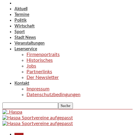
Aktuell
Termine
Politik
Wirtschaft
Sport
Stadt News
Veranstaltungen
Leserservice
Firmenportraits
Historisches
Jobs
Partnerlinks
Der Newsletter
Kontakt
Impressum
Datenschutzbedingungen
Aktuell