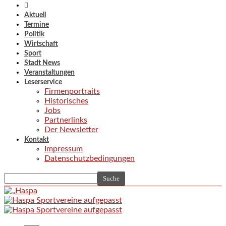
Aktuell
Termine
Politik
Wirtschaft
Sport
Stadt News
Veranstaltungen
Leserservice
Firmenportraits
Historisches
Jobs
Partnerlinks
Der Newsletter
Kontakt
Impressum
Datenschutzbedingungen