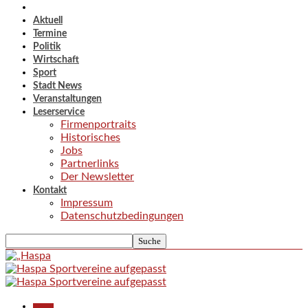
Aktuell
Termine
Politik
Wirtschaft
Sport
Stadt News
Veranstaltungen
Leserservice
Firmenportraits
Historisches
Jobs
Partnerlinks
Der Newsletter
Kontakt
Impressum
Datenschutzbedingungen
Aktuell