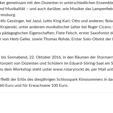
iker gemeinsam mit den Dozenten in unterschiedlichen Ensemble
und Musikalität – und auch darüber, wie Musiker das Lampenfie
rensburg.
ils Gessinger, bei Jazul, Lotto King Karl, Otto und anderen; Ro
rajenski, unter anderem musikalischer Leiter bei Roger Cicero;
n pädagogischen Eigenschaften; Fiete Felsch, erster Saxofonist
 von Herb Geller, sowie Thomas Rohde, Erster Solo-Oboist der
 bis Sonnabend, 22. Oktober 2016, in den Räumen der Stormarns
 Konzert von Dozenten und Schülern im Eduard-Söring-Saal am 
zu dem Workshop steht unter www.rotaryrockt.de, per Mail unte
ließt der Erlös des diesjährigen Schlosspark Kinosommers in d
e 60 Euro und für Erwachsene 100 Euro.