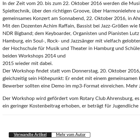
In der Zeit vom 20. bis zum 22. Oktober 2016 werden die Mus
Spieltechnik, über den richtigen Groove, über Harmonielehre 
gemeinsames Konzert am Sonnabend, 22. Oktober 2016, in Ah
Mit den Dozenten Achim Raffain, Bassist bei Jazz-Größen wie N
NDR Bigband; dem Keyboarder, Organisten und Pianisten Lutz K
Hamburg, ein Soul-, Rock- und Jazzsänger mit vielfach gelobte
der Hochschule für Musik und Theater in Hamburg und Schüler
beiden Workshops 2014 und
2015 wieder mit dabei.
Der Workshop findet statt vom Donnerstag, 20. Oktober 2016,
gleichzeitig sein Höhepunkt: Er endet mit einem gemeinsamen
Bewerber sollten eine Demo im mp3-Format einreichen. Mehr 
Der Workshop wird gefördert vom Rotary Club Ahrensburg, es f
ein geringer Kostenbeitrag erhoben, er beträgt für Jugendlich
Verwandte Artikel
Mehr vom Autor