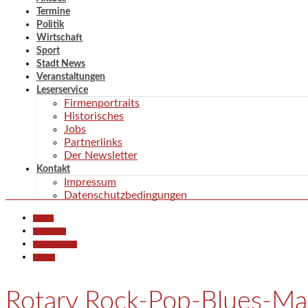
Termine
Politik
Wirtschaft
Sport
Stadt News
Veranstaltungen
Leserservice
Firmenportraits
Historisches
Jobs
Partnerlinks
Der Newsletter
Kontakt
Impressum
Datenschutzbedingungen
Aktuell
Gesellschaft
Kunst & Kultur
Termine
Rotary Rock-Pop-Blues-Mas