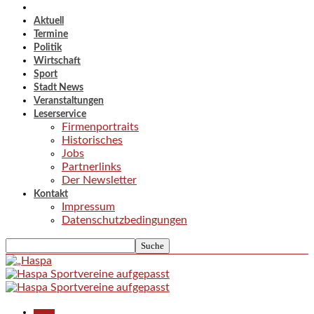
Aktuell
Termine
Politik
Wirtschaft
Sport
Stadt News
Veranstaltungen
Leserservice
Firmenportraits
Historisches
Jobs
Partnerlinks
Der Newsletter
Kontakt
Impressum
Datenschutzbedingungen
Aktuell