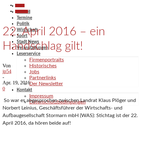
Aktuell
Wirtschaft
Aktuell
Termine
Politik
22. April 2016 – ein
Wirtschaft
Sport
Stadt News
Handschlag gilt!
Veranstaltungen
Leserservice
Firmenportraits
Von
Historisches
jp54
Jobs
-
Partnerlinks
Apr. 19, 2016
Der Newsletter
0
Kontakt
Impressum
So war es abgesprochen zwischen Landrat Klaus Plöger und
Datenschutzbedingungen
Norbert Leinius, Geschäftsführer der Wirtschafts- und
Aufbaugesellschaft Stormarn mbH (WAS): Stichtag ist der 22.
April 2016, da hören beide auf!