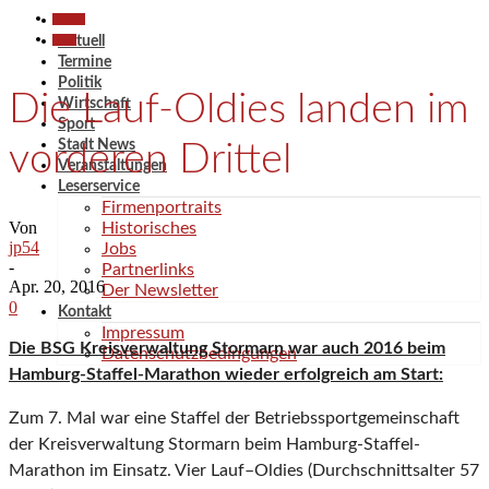
Aktuell
Sport
Aktuell
Termine
Politik
Die Lauf-Oldies landen im
Wirtschaft
Sport
Stadt News
vorderen Drittel
Veranstaltungen
Leserservice
Firmenportraits
Von
Historisches
jp54
Jobs
-
Partnerlinks
Apr. 20, 2016
Der Newsletter
0
Kontakt
Impressum
Die BSG Kreisverwaltung Stormarn war auch 2016 beim
Datenschutzbedingungen
Hamburg-Staffel-Marathon wieder erfolgreich am Start:
Zum 7. Mal war eine Staffel der Betriebssportgemeinschaft
der Kreisverwaltung Stormarn beim Hamburg-Staffel-
Marathon im Einsatz. Vier Lauf–Oldies (Durchschnittsalter 57