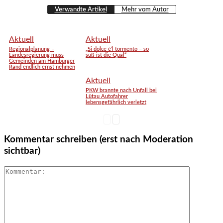
Verwandte Artikel
Mehr vom Autor
Aktuell
Aktuell
Regionalplanung –
„Si dolce è’l tormento – so
Landesregierung muss
süß ist die Qual“
Gemeinden am Hamburger
Rand endlich ernst nehmen
Aktuell
PKW brannte nach Unfall bei
Lütau Autofahrer
lebensgefährlich verletzt
Kommentar schreiben (erst nach Moderation
sichtbar)