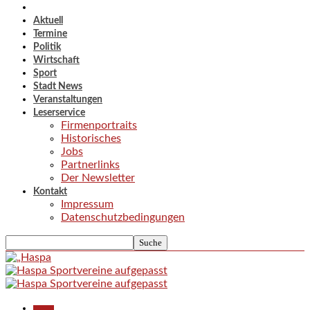
Aktuell
Termine
Politik
Wirtschaft
Sport
Stadt News
Veranstaltungen
Leserservice
Firmenportraits
Historisches
Jobs
Partnerlinks
Der Newsletter
Kontakt
Impressum
Datenschutzbedingungen
Aktuell