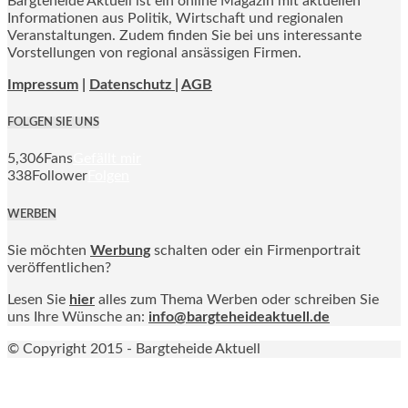
Bargteheide Aktuell ist ein online Magazin mit aktuellen
Informationen aus Politik, Wirtschaft und regionalen
Veranstaltungen. Zudem finden Sie bei uns interessante
Vorstellungen von regional ansässigen Firmen.
Impressum
|
Datenschutz |
AGB
FOLGEN SIE UNS
5,306
Fans
Gefällt mir
338
Follower
Folgen
WERBEN
Sie möchten
Werbung
schalten oder ein Firmenportrait
veröffentlichen?
Lesen Sie
hier
alles zum Thema Werben oder schreiben Sie
uns Ihre Wünsche an:
info@bargteheideaktuell.de
© Copyright 2015 - Bargteheide Aktuell