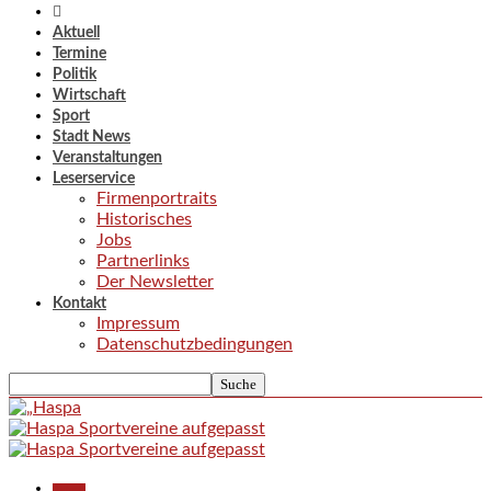
Aktuell
Termine
Politik
Wirtschaft
Sport
Stadt News
Veranstaltungen
Leserservice
Firmenportraits
Historisches
Jobs
Partnerlinks
Der Newsletter
Kontakt
Impressum
Datenschutzbedingungen
Aktuell