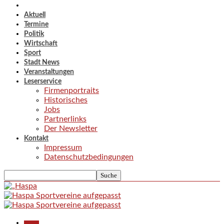
Aktuell
Termine
Politik
Wirtschaft
Sport
Stadt News
Veranstaltungen
Leserservice
Firmenportraits
Historisches
Jobs
Partnerlinks
Der Newsletter
Kontakt
Impressum
Datenschutzbedingungen
Aktuell