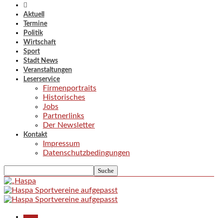
Aktuell
Termine
Politik
Wirtschaft
Sport
Stadt News
Veranstaltungen
Leserservice
Firmenportraits
Historisches
Jobs
Partnerlinks
Der Newsletter
Kontakt
Impressum
Datenschutzbedingungen
Aktuell