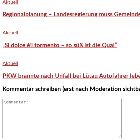
Aktuell
Regionalplanung – Landesregierung muss Gemeind
Aktuell
„Si dolce è’l tormento – so süß ist die Qual“
Aktuell
PKW brannte nach Unfall bei Lütau Autofahrer lebe
Kommentar schreiben (erst nach Moderation sichtb