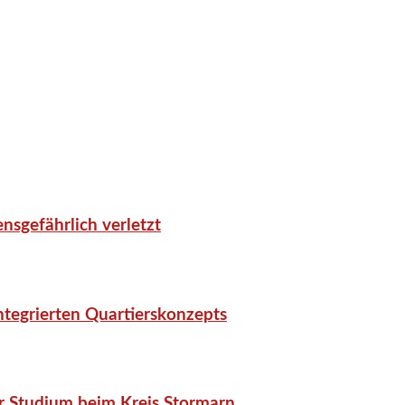
nsgefährlich verletzt
tegrierten Quartierskonzepts
r Studium beim Kreis Stormarn