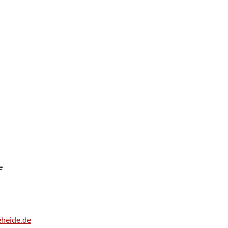
e
eheide.de