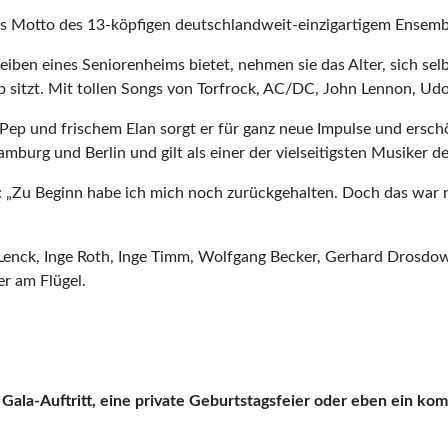
st das Motto des 13-köpfigen deutschlandweit-einzigartigem Ensem
eiben eines Seniorenheims bietet, nehmen sie das Alter, sich sel
eb sitzt. Mit tollen Songs von Torfrock, AC/DC, John Lennon, Ud
t Pep und frischem Elan sorgt er für ganz neue Impulse und erschö
urg und Berlin und gilt als einer der vielseitigsten Musiker der
n: „Zu Beginn habe ich mich noch zurückgehalten. Doch das war 
Lenck, Inge Roth, Inge Timm, Wolfgang Becker, Gerhard Drosdo
r am Flügel.
 Gala-Auftritt, eine private Geburtstagsfeier oder eben ein k