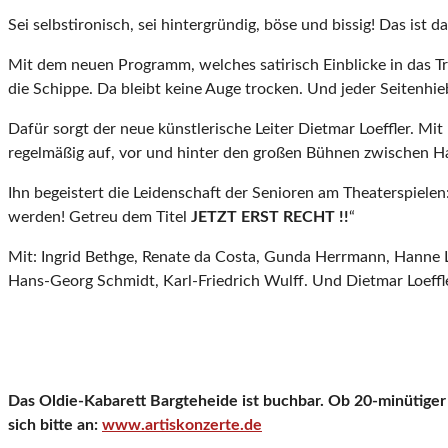
Sei selbstironisch, sei hintergründig, böse und bissig! Das i
Mit dem neuen Programm, welches satirisch Einblicke in das Tr
die Schippe. Da bleibt keine Auge trocken. Und jeder Seitenhi
Dafür sorgt der neue künstlerische Leiter Dietmar Loeffler. Mi
regelmäßig auf, vor und hinter den großen Bühnen zwischen Hamb
Ihn begeistert die Leidenschaft der Senioren am Theaterspiele
werden! Getreu dem Titel
JETZT ERST RECHT !!
“
Mit: Ingrid Bethge, Renate da Costa, Gunda Herrmann, Hanne 
Hans-Georg Schmidt, Karl-Friedrich Wulff. Und Dietmar Loeffle
Das Oldie-Kabarett Bargteheide ist buchbar. Ob 20-minütiger
sich bitte an:
www.artiskonzerte.de