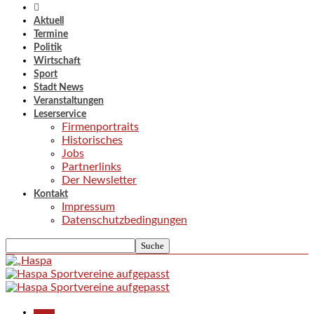
Aktuell
Termine
Politik
Wirtschaft
Sport
Stadt News
Veranstaltungen
Leserservice
Firmenportraits
Historisches
Jobs
Partnerlinks
Der Newsletter
Kontakt
Impressum
Datenschutzbedingungen
Aktuell