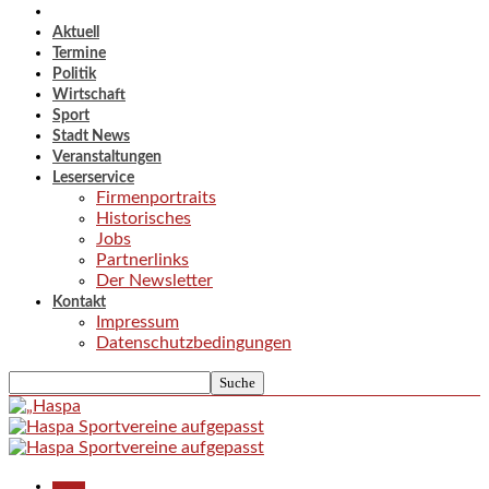
Aktuell
Termine
Politik
Wirtschaft
Sport
Stadt News
Veranstaltungen
Leserservice
Firmenportraits
Historisches
Jobs
Partnerlinks
Der Newsletter
Kontakt
Impressum
Datenschutzbedingungen
Aktuell