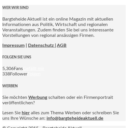
WER WIR SIND
Bargteheide Aktuell ist ein online Magazin mit aktuellen
Informationen aus Politik, Wirtschaft und regionalen
Veranstaltungen. Zudem finden Sie bei uns interessante
Vorstellungen von regional ansässigen Firmen.
Impressum
|
Datenschutz |
AGB
FOLGEN SIE UNS
5,306
Fans
Gefällt mir
338
Follower
Folgen
WERBEN
Sie möchten
Werbung
schalten oder ein Firmenportrait
veröffentlichen?
Lesen Sie
hier
alles zum Thema Werben oder schreiben Sie
uns Ihre Wünsche an:
info@bargteheideaktuell.de