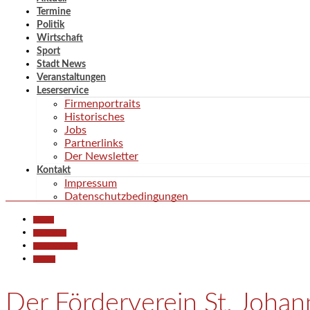
Termine
Politik
Wirtschaft
Sport
Stadt News
Veranstaltungen
Leserservice
Firmenportraits
Historisches
Jobs
Partnerlinks
Der Newsletter
Kontakt
Impressum
Datenschutzbedingungen
Aktuell
Gesellschaft
Kunst & Kultur
Termine
Der Förderverein St. Johan