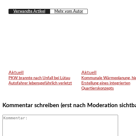
Verwandte Artikel
Mehr vom Autor
Aktuell
Aktuell
PKW brannte nach Unfall bei Lütau
Kommunale Wärmeplanung, hie
Autofahrer lebensgefährlich verletzt
Erstellung eines integrierten
Quartierskonzepts
Kommentar schreiben (erst nach Moderation sichtb