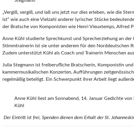
Stegmann
„Vergiß, vergiß, und laß uns jetzt nur dies erleben, wie die S
ist“ wie auch eine Vielzahl anderer lyrischer Stücke bedeute
der Bratsche von Komponisten wie Henri Vieuxtemps, Alfred Po
Anne Kühl studierte Sprechkunst und Sprecherziehung an der 
Stimmtrainerin ist sie unter anderem für den Norddeutschen Ru
Zudem unterstützt Kühl als Coach und Trainerin Menschen aus a
Julia Stegmann ist freiberufliche Bratscherin, Komponistin un
kammermusikalischen Konzerten, Aufführungen zeitgenössisch
regelmäßig beteiligt. Ein Schwerpunkt ihrer Arbeit liegt auße
Anne Kühl liest am Sonnabend, 14. Januar Gedichte von 
Kühl
Der Eintritt ist frei, Spenden dienen dem Erhalt der St. Johanneski