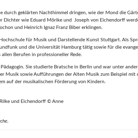
terne durch geklärten Nachthimmel dringen, wie der Mond die Gär
nder Dichter wie Eduard Mörike und Joseph von Eichendorff werd
chon und Heinrich Ignaz Franz Biber erklingen.
Hochschule für Musik und Darstellende Kunst Stuttgart. Als Spr
ndfunk und die Universität Hamburg tätig sowie für die evangel
llen Berufen in professioneller Rede.
d Pädagogin. Sie studierte Bratsche in Berlin und war unter an
er Musik sowie Aufführungen der Alten Musik zum Beispiel mit 
rdem auf der musikalischen Förderung von Kindern.
Rilke und Eichendorff © Anne
rche.