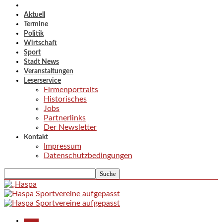
Aktuell
Termine
Politik
Wirtschaft
Sport
Stadt News
Veranstaltungen
Leserservice
Firmenportraits
Historisches
Jobs
Partnerlinks
Der Newsletter
Kontakt
Impressum
Datenschutzbedingungen
Aktuell