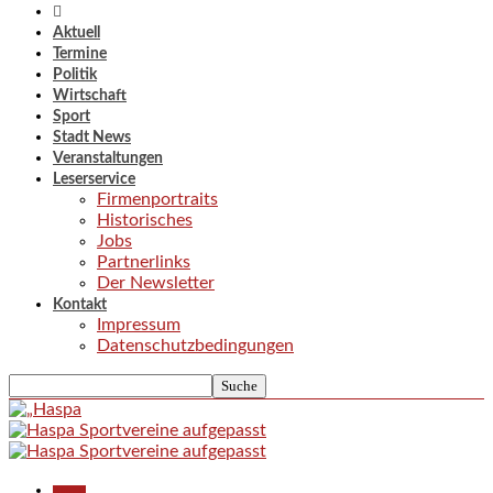
Aktuell
Termine
Politik
Wirtschaft
Sport
Stadt News
Veranstaltungen
Leserservice
Firmenportraits
Historisches
Jobs
Partnerlinks
Der Newsletter
Kontakt
Impressum
Datenschutzbedingungen
Aktuell