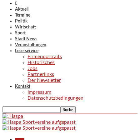
Aktuell
Termine
Politik
Wirtschaft
Sport
Stadt News
Veranstaltungen
Leserservice
Firmenportraits
Historisches
Jobs
Partnerlinks
Der Newsletter
Kontakt
Impressum
Datenschutzbedingungen
Aktuell