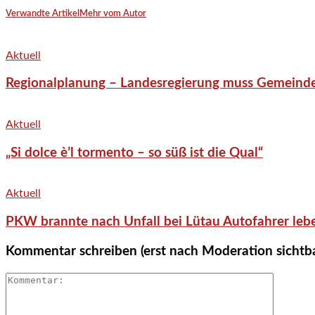
Verwandte Artikel
Mehr vom Autor
Aktuell
Regionalplanung – Landesregierung muss Gemeind
Aktuell
„Si dolce è’l tormento – so süß ist die Qual“
Aktuell
PKW brannte nach Unfall bei Lütau Autofahrer lebe
Kommentar schreiben (erst nach Moderation sichtb