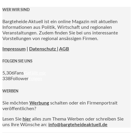
WER WIR SIND
Bargteheide Aktuell ist ein online Magazin mit aktuellen
Informationen aus Politik, Wirtschaft und regionalen
Veranstaltungen. Zudem finden Sie bei uns interessante
Vorstellungen von regional ansässigen Firmen.
Impressum
|
Datenschutz |
AGB
FOLGEN SIE UNS
5,306
Fans
Gefällt mir
338
Follower
Folgen
WERBEN
Sie möchten
Werbung
schalten oder ein Firmenportrait
veröffentlichen?
Lesen Sie
hier
alles zum Thema Werben oder schreiben Sie
uns Ihre Wünsche an:
info@bargteheideaktuell.de