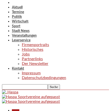
Aktuell
Termine
Politik
Wirtschaft
Sport
Stadt News
Veranstaltungen
Leserservice
Firmenportraits
Historisches
Jobs
Partnerlinks
Der Newsletter
Kontakt
Impressum
Datenschutzbedingungen
Aktuell