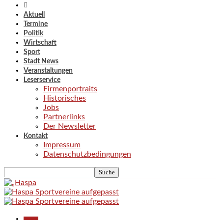
Aktuell
Termine
Politik
Wirtschaft
Sport
Stadt News
Veranstaltungen
Leserservice
Firmenportraits
Historisches
Jobs
Partnerlinks
Der Newsletter
Kontakt
Impressum
Datenschutzbedingungen
Aktuell