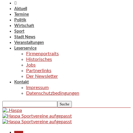
Aktuell
Termine
Politik
Wirtschaft
Sport
Stadt News
Veranstaltungen
Leserservice
Firmenportraits
Historisches
Jobs
Partnerlinks
Der Newsletter
Kontakt
Impressum
Datenschutzbedingungen
Aktuell