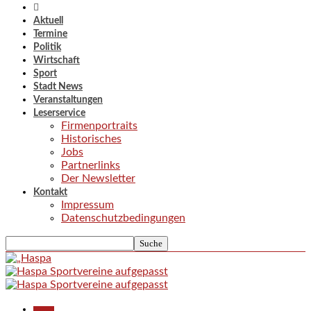
Aktuell
Termine
Politik
Wirtschaft
Sport
Stadt News
Veranstaltungen
Leserservice
Firmenportraits
Historisches
Jobs
Partnerlinks
Der Newsletter
Kontakt
Impressum
Datenschutzbedingungen
Aktuell