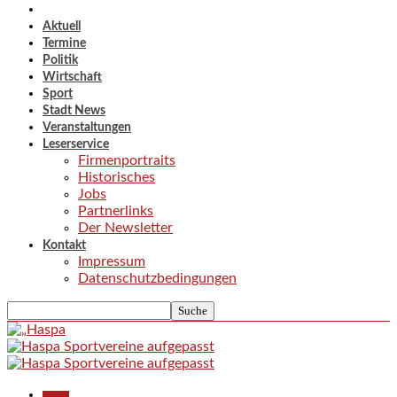
Aktuell
Termine
Politik
Wirtschaft
Sport
Stadt News
Veranstaltungen
Leserservice
Firmenportraits
Historisches
Jobs
Partnerlinks
Der Newsletter
Kontakt
Impressum
Datenschutzbedingungen
Aktuell