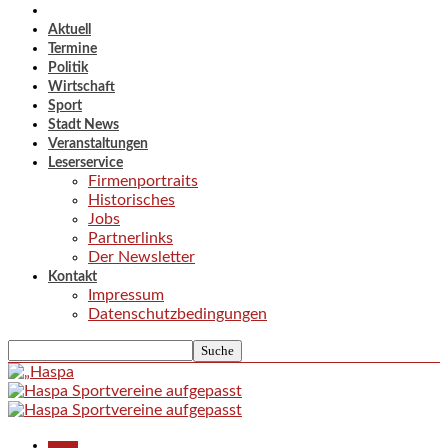
Aktuell
Termine
Politik
Wirtschaft
Sport
Stadt News
Veranstaltungen
Leserservice
Firmenportraits
Historisches
Jobs
Partnerlinks
Der Newsletter
Kontakt
Impressum
Datenschutzbedingungen
Aktuell