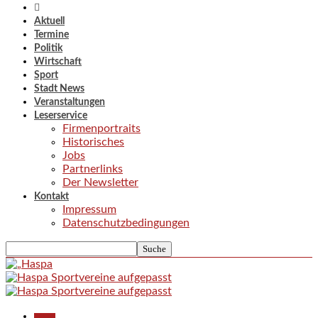
Aktuell
Termine
Politik
Wirtschaft
Sport
Stadt News
Veranstaltungen
Leserservice
Firmenportraits
Historisches
Jobs
Partnerlinks
Der Newsletter
Kontakt
Impressum
Datenschutzbedingungen
Aktuell