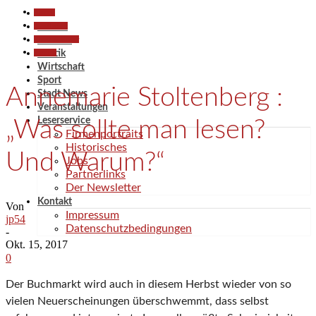
Aktuell
Gesellschaft
Aktuell
Kunst & Kultur
Termine
Termine
Politik
Wirtschaft
Sport
Annemarie Stoltenberg :
Stadt News
Veranstaltungen
Leserservice
„Was sollte man lesen?
Firmenportraits
Historisches
Und Warum?“
Jobs
Partnerlinks
Der Newsletter
Kontakt
Von
Impressum
jp54
Datenschutzbedingungen
-
Okt. 15, 2017
0
Der Buchmarkt wird auch in diesem Herbst wieder von so
vielen Neuerscheinungen überschwemmt, dass selbst