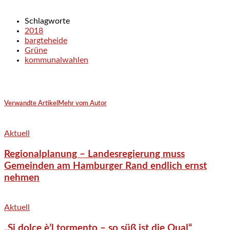
Schlagworte
2018
bargteheide
Grüne
kommunalwahlen
Verwandte Artikel
Mehr vom Autor
Aktuell
Regionalplanung – Landesregierung muss
Gemeinden am Hamburger Rand endlich ernst
nehmen
Aktuell
„Si dolce è’l tormento – so süß ist die Qual“