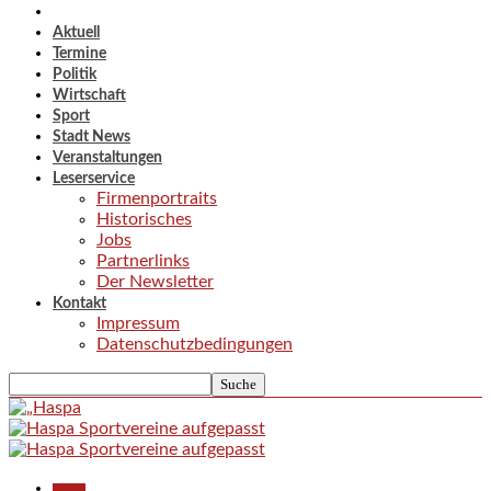
Aktuell
Termine
Politik
Wirtschaft
Sport
Stadt News
Veranstaltungen
Leserservice
Firmenportraits
Historisches
Jobs
Partnerlinks
Der Newsletter
Kontakt
Impressum
Datenschutzbedingungen
Aktuell