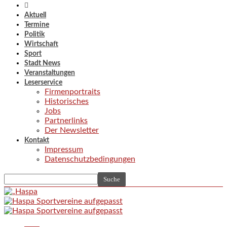
Aktuell
Termine
Politik
Wirtschaft
Sport
Stadt News
Veranstaltungen
Leserservice
Firmenportraits
Historisches
Jobs
Partnerlinks
Der Newsletter
Kontakt
Impressum
Datenschutzbedingungen