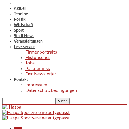
Aktuell
Termine
Politik
Wirtschaft
Sport
Stadt News
Veranstaltungen
Leserservice
Firmenportraits
Historisches
Jobs
Partnerlinks
Der Newsletter
Kontakt
Impressum
Datenschutzbedingungen
Aktuell