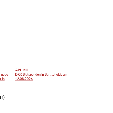
Aktuell
, neue
DRK Blutspenden in Bargteheide am
t in
12.08.2026
ar)