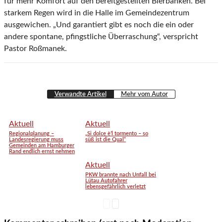
für mehr Komfort auf den bereitgestellten Bierbänken. Bei
starkem Regen wird in die Halle im Gemeindezentrum
ausgewichen. „Und garantiert gibt es noch die ein oder
andere spontane, pfingstliche Überraschung“, verspricht
Pastor Roßmanek.
Verwandte Artikel
Mehr vom Autor
Aktuell
Aktuell
Regionalplanung –
„Si dolce è’l tormento – so
Landesregierung muss
süß ist die Qual“
Gemeinden am Hamburger
Rand endlich ernst nehmen
Aktuell
PKW brannte nach Unfall bei
Lütau Autofahrer
lebensgefährlich verletzt