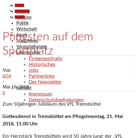
Aktuell
Gesellschaft
Aktuell
Termine
Termine
Politik
Wirtschaft
Pfingsten auf dem
Sport
Stadt News
Veranstaltungen
Sportplatz
Leserservice
Firmenportraits
Historisches
Von
Jobs
jp54
Partnerlinks
-
Der Newsletter
Mai 16, 2018
Kontakt
0
Impressum
Datenschutzbedingungen
Zum 50jährigen Jubiläum des VfL Tremsbüttel
Gottesdienst in Tremsbüttel am Pfingstmontag, 21. Mai
2018, 11.00 Uhr
Ein Herzstück Tremsbüttels wird 50 Jahre jung: der „VfL