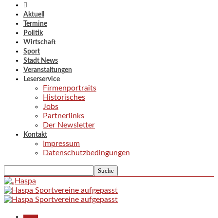
Aktuell
Termine
Politik
Wirtschaft
Sport
Stadt News
Veranstaltungen
Leserservice
Firmenportraits
Historisches
Jobs
Partnerlinks
Der Newsletter
Kontakt
Impressum
Datenschutzbedingungen
Aktuell