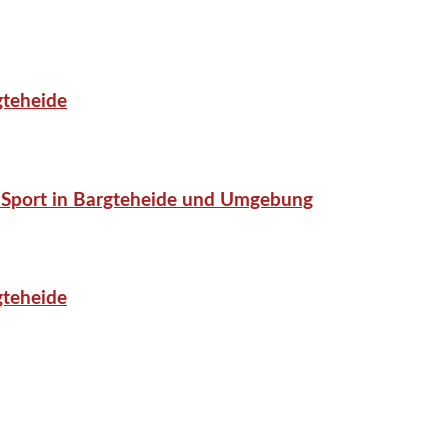
gteheide
or-Sport in Bargteheide und Umgebung
gteheide