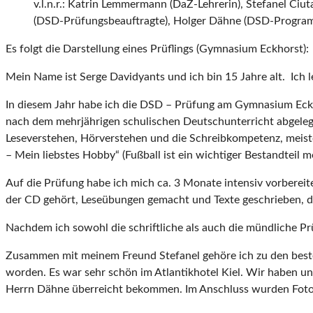
v.l.n.r.: Katrin Lemmermann (DaZ-Lehrerin), Stefanel Ciu
(DSD-Prüfungsbeauftragte), Holger Dähne (DSD-Program
Es folgt die Darstellung eines Prüflings (Gymnasium Eckhorst):
Mein Name ist Serge Davidyants und ich bin 15 Jahre alt. Ich l
In diesem Jahr habe ich die DSD – Prüfung am Gymnasium Eckh
nach dem mehrjährigen schulischen Deutschunterricht abgelegt
Leseverstehen, Hörverstehen und die Schreibkompetenz, meiste
– Mein liebstes Hobby“ (Fußball ist ein wichtiger Bestandteil 
Auf die Prüfung habe ich mich ca. 3 Monate intensiv vorberei
der CD gehört, Leseübungen gemacht und Texte geschrieben, d
Nachdem ich sowohl die schriftliche als auch die mündliche Prü
Zusammen mit meinem Freund Stefanel gehöre ich zu den besten 
worden. Es war sehr schön im Atlantikhotel Kiel. Wir haben un
Herrn Dähne überreicht bekommen. Im Anschluss wurden Fotos 