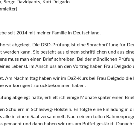
ta, Serge Davidyants, Kati Delgado
mleiter)
ebe seit 2014 mit meiner Familie in Deutschland.
orst abgelegt. Die DSD-Prüfung ist eine Sprachprüfung für Deu
 werden kann. Sie besteht aus eimem schriftlichen und aus eine
ns muss man einen Brief schreiben. Bei der mündlichen Prüfung 
meines Lebens). Im Anschluss an den Vortrag haben Frau Delgado 
tet. Am Nachmittag haben wir im DaZ-Kurs bei Frau Delgado die 
ie wir korrigiert zurückbekommen haben.
fung abgelegt hatte, erhielt ich einige Monate später einen Brie
Schülern in Schleswig-Holstein. Es folgte eine Einladung in die
s alle in einem Saal versammelt. Nach einem tollen Rahmenprogra
gemacht und dann haben wir uns am Buffet gestärkt. Danach si