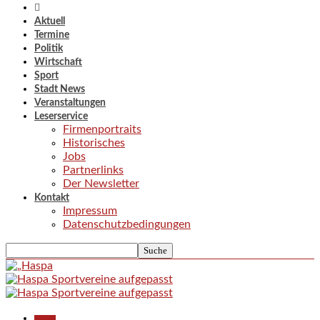
Aktuell
Termine
Politik
Wirtschaft
Sport
Stadt News
Veranstaltungen
Leserservice
Firmenportraits
Historisches
Jobs
Partnerlinks
Der Newsletter
Kontakt
Impressum
Datenschutzbedingungen
Aktuell