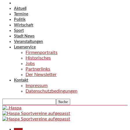
Aktuell
Termine
Politik
Wirtschaft
Sport
Stadt News
Veranstaltungen
Leserservice
Firmenportraits
Historisches
Jobs
Partnerlinks
Der Newsletter
Kontakt
Impressum
Datenschutzbedingungen
Aktuell