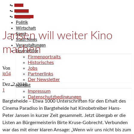
Aktuell
Gesellschaft
Aktuell
Kunst & Kultur
Termine
Politik
Wirtschaft
Jansen will weiter Kino
Sport
Stadt News
Veranstaltungen
machen
Leserservice
Firmenportraits
Historisches
Von
Jobs
jp54
Partnerlinks
-
Der Newsletter
Dez. 2, 2018
Kontakt
1
Impressum
Datenschutzbedingungen
Bargteheide – Etwa 1000 Unterschriften für den Erhalt des
Cinema Paradiso in Bargteheide hat Kinobetreiber Hans-
Peter Jansen in kurzer Zeit gesammelt. Jetzt übergab er die
Listen an Bürgermeisterin Birte Kruse-Gobrecht. Verbunden
war das mit einer klaren Ansage: „Wenn wir uns nicht bis zum