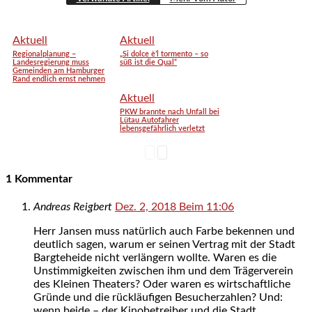
Aktuell
Aktuell
Regionalplanung –
„Si dolce è’l tormento – so
Landesregierung muss
süß ist die Qual“
Gemeinden am Hamburger
Rand endlich ernst nehmen
Aktuell
PKW brannte nach Unfall bei
Lütau Autofahrer
lebensgefährlich verletzt
1 Kommentar
Andreas Reigbert
Dez. 2, 2018 Beim 11:06
Herr Jansen muss natürlich auch Farbe bekennen und
deutlich sagen, warum er seinen Vertrag mit der Stadt
Bargteheide nicht verlängern wollte. Waren es die
Unstimmigkeiten zwischen ihm und dem Trägerverein
des Kleinen Theaters? Oder waren es wirtschaftliche
Gründe und die rückläufigen Besucherzahlen? Und:
wenn beide – der Kinobetreiber und die Stadt