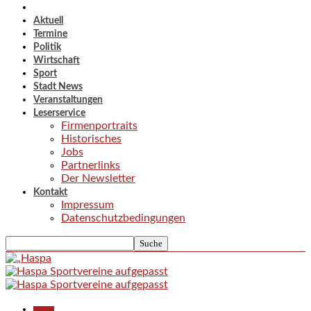
Aktuell
Termine
Politik
Wirtschaft
Sport
Stadt News
Veranstaltungen
Leserservice
Firmenportraits
Historisches
Jobs
Partnerlinks
Der Newsletter
Kontakt
Impressum
Datenschutzbedingungen
Aktuell