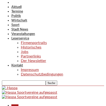
Aktuell
Termine
Politik
Wirtschaft
Sport
Stadt News
Veranstaltungen
Leserservice
Firmenportraits
Historisches
Jobs
Partnerlinks
Der Newsletter
Kontakt
Impressum
Datenschutzbedingungen
Aktuell