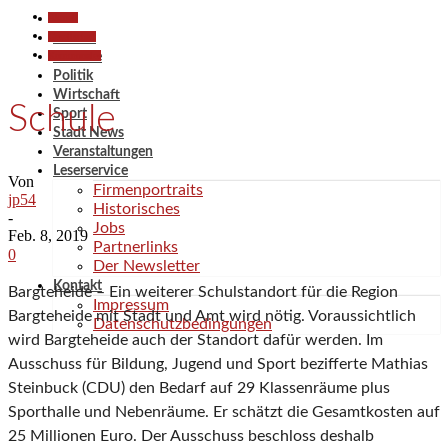
Aktuell
Gesellschaft
Aktuell
Kommunales
Termine
Politik
Wirtschaft
Schule
Sport
Stadt News
Veranstaltungen
Leserservice
Von
Firmenportraits
jp54
Historisches
-
Jobs
Feb. 8, 2019
Partnerlinks
0
Der Newsletter
Kontakt
Bargteheide – Ein weiterer Schulstandort für die Region
Impressum
Bargteheide mit Stadt und Amt wird nötig. Voraussichtlich
Datenschutzbedingungen
wird Bargteheide auch der Standort dafür werden. Im
Ausschuss für Bildung, Jugend und Sport bezifferte Mathias
Steinbuck (CDU) den Bedarf auf 29 Klassenräume plus
Sporthalle und Nebenräume. Er schätzt die Gesamtkosten auf
25 Millionen Euro. Der Ausschuss beschloss deshalb