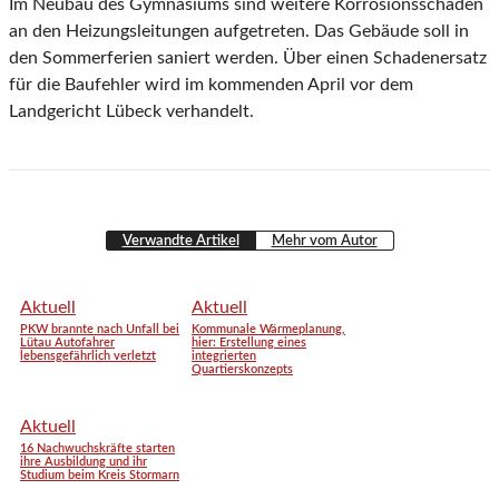
Im Neubau des Gymnasiums sind weitere Korrosionsschäden
an den Heizungsleitungen aufgetreten. Das Gebäude soll in
den Sommerferien saniert werden. Über einen Schadenersatz
für die Baufehler wird im kommenden April vor dem
Landgericht Lübeck verhandelt.
Verwandte Artikel
Mehr vom Autor
Aktuell
Aktuell
PKW brannte nach Unfall bei
Kommunale Wärmeplanung,
Lütau Autofahrer
hier: Erstellung eines
lebensgefährlich verletzt
integrierten
Quartierskonzepts
Aktuell
16 Nachwuchskräfte starten
ihre Ausbildung und ihr
Studium beim Kreis Stormarn