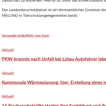
Landschaft zu entfernen. Hierfür ist zuvor das Einverständnis 
Der Landestierschutzbeirat ist ein ehrenamtliches Gremium de
MELUND in Tierschutzangelegenheiten berät.
Verwandte Artikel
Mehr vom Autor
Aktuell
PKW brannte nach Unfall bei Lütau Autofahrer lebe
Aktuell
Kommunale Wärmeplanung, hier: Erstellung eines in
Aktuell
16 Nachwuchskräfte starten ihre Ausbildung und ih