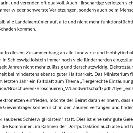
rin, und verenden oft qualvoll. Auch Hirschartige verletzen sic
 immer wieder schwerste Verletzungen, sondern auch beim Mens
alb alle Landeigentümer auf, alte und nicht mehr funktionstüchti
u Schaden kommen.
at in diesem Zusammenhang an alle Landwirte und Hobbytierhalter
m in SchleswigHolstein immer noch viele Rinderherden eingezäunt s
ahren nicht mehr zulässig und tierschutzwidrig. Elektrozäune a
erheit bei mindestens ebenso guter Haltbarkeit. Das Ministerium
m letzten Jahr ein Faltblatt zum Thema „Tiergerechte Einzäunun
ice/Broschueren/Broschueren_V/Landwirtschaft/pdf /flyer_ein
Elektronetzen einfrieden, möchte der Beirat daran erinnern, dass
e Geweihträger können sich in den Zäunen verfangen und finden
 sauberes SchleswigHolstein“ statt. Dies ist eine sehr gute Gel
rat die Kommunen, im Rahmen der Dorfputzaktion auch alte und 