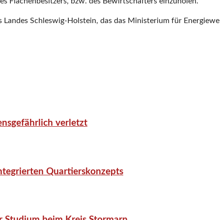
des Flächenbesitzers, bzw. des Bewirtschafters einzuholen.
s Landes Schleswig-Holstein, das das Ministerium für Energiewe
nsgefährlich verletzt
tegrierten Quartierskonzepts
r Studium beim Kreis Stormarn