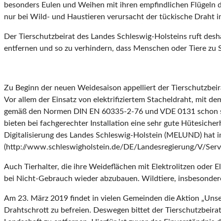
besonders Eulen und Weihen mit ihren empfindlichen Flügeln da
nur bei Wild- und Haustieren verursacht der tückische Draht
Der Tierschutzbeirat des Landes Schleswig-Holsteins ruft desh
entfernen und so zu verhindern, dass Menschen oder Tiere z
Zu Beginn der neuen Weidesaison appelliert der Tierschutzbeir
Vor allem der Einsatz von elektrifiziertem Stacheldraht, mit de
gemäß den Normen DIN EN 60335-2-76 und VDE 0131 schon seit J
bieten bei fachgerechter Installation eine sehr gute Hütesich
Digitalisierung des Landes Schleswig-Holstein (MELUND) hat i
(http://www.schleswigholstein.de/DE/Landesregierung/V/Serv
Auch Tierhalter, die ihre Weideflächen mit Elektrolitzen oder 
bei Nicht-Gebrauch wieder abzubauen. Wildtiere, insbesonder
Am 23. März 2019 findet in vielen Gemeinden die Aktion „Unser
Drahtschrott zu befreien. Deswegen bittet der Tierschutzbei