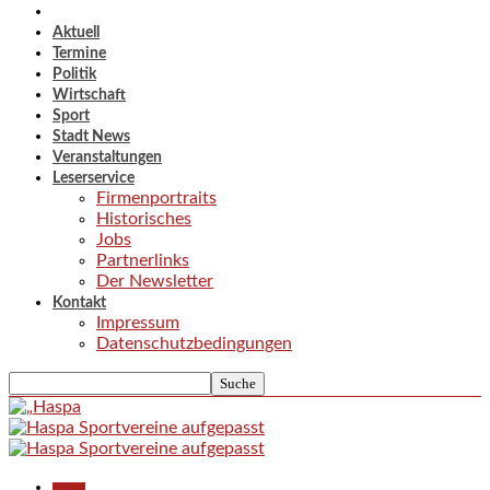
Aktuell
Termine
Politik
Wirtschaft
Sport
Stadt News
Veranstaltungen
Leserservice
Firmenportraits
Historisches
Jobs
Partnerlinks
Der Newsletter
Kontakt
Impressum
Datenschutzbedingungen
Aktuell