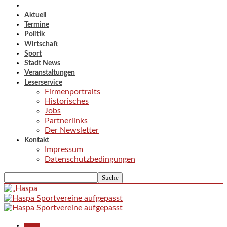
Aktuell
Termine
Politik
Wirtschaft
Sport
Stadt News
Veranstaltungen
Leserservice
Firmenportraits
Historisches
Jobs
Partnerlinks
Der Newsletter
Kontakt
Impressum
Datenschutzbedingungen
Aktuell